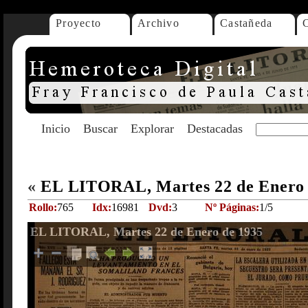
Proyecto
Archivo
Castañeda
Inicio
Buscar
Explorar
Destacadas
«
EL LITORAL, Martes 22 de Enero
Rollo:
765
Idx:
16981
Dvd:
3
Nº Páginas:
1/5
EL LITORAL, Martes 22 de Enero de 1935