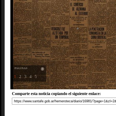
PAGINAS
1
2
3
4
5
Comparte esta noticia copiando el siguiente enlace: