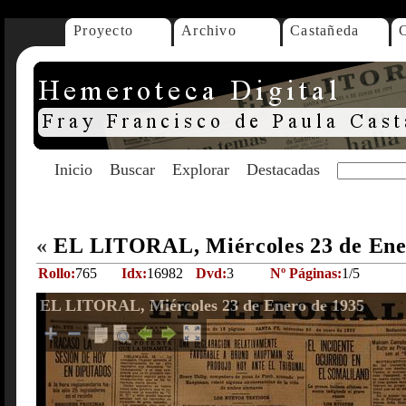
Proyecto
Archivo
Castañeda
Inicio
Buscar
Explorar
Destacadas
«
EL LITORAL, Miércoles 23 de Ene
Rollo:
765
Idx:
16982
Dvd:
3
Nº Páginas:
1/5
EL LITORAL, Miércoles 23 de Enero de 1935