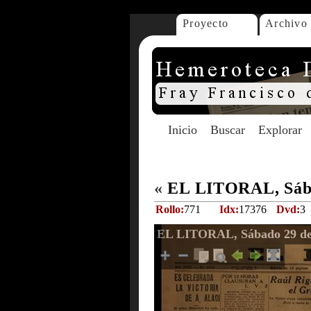
Proyecto
Archivo
Inicio
Buscar
Explorar
«
EL LITORAL, Sába
Rollo:
771
Idx:
17376
Dvd:
3
EL LITORAL, Sábado 29 de 