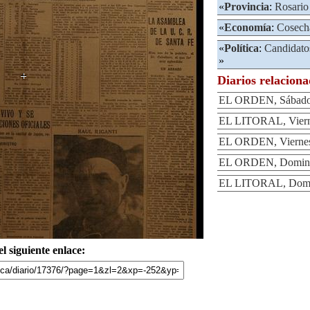
«
Provincia
:
Rosario
«
Economía
:
Cosech
«
Política
:
Candidato
»
Diarios relacion
EL ORDEN, Sábado 
EL LITORAL, Vierne
EL ORDEN, Viernes 
EL ORDEN, Domingo
EL LITORAL, Domin
l siguiente enlace: