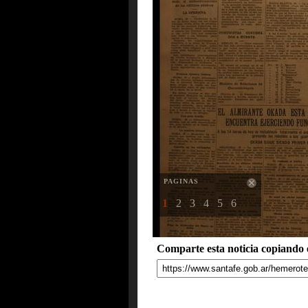
PAGINAS
1
2
3
4
5
6
Comparte esta noticia copiando e