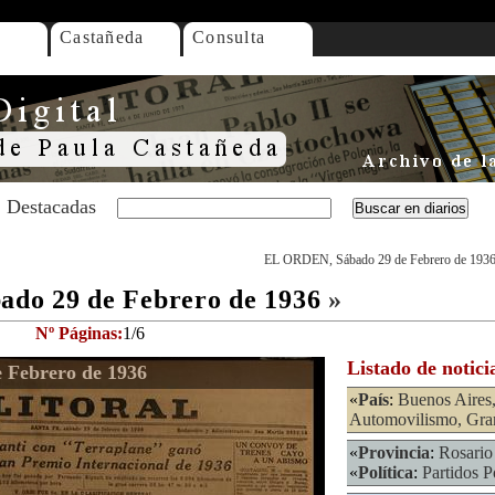
Castañeda
Consulta
Destacadas
EL ORDEN, Sábado 29 de Febrero de 193
do 29 de Febrero de 1936
»
Nº Páginas:
1/6
Listado de notici
Febrero de 1936
«
País
:
Buenos Aires
Automovilismo, Gran
«
Provincia
:
Rosario
«
Política
:
Partidos P