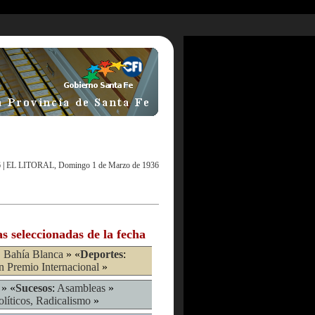
6
|
EL LITORAL, Domingo 1 de Marzo de 1936
as seleccionadas de la fecha
, Bahía Blanca
» «
Deportes
:
 Premio Internacional
»
» «
Sucesos
:
Asambleas
»
olíticos, Radicalismo
»