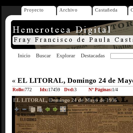
Proyecto
Archivo
Castañeda
Inicio
Buscar
Explorar
Destacadas
«
EL LITORAL, Domingo 24 de May
Rollo:
772
Idx:
17459
Dvd:
3
Nº Páginas:
1/4
EL LITORAL, Domingo 24 de Mayo de 1936