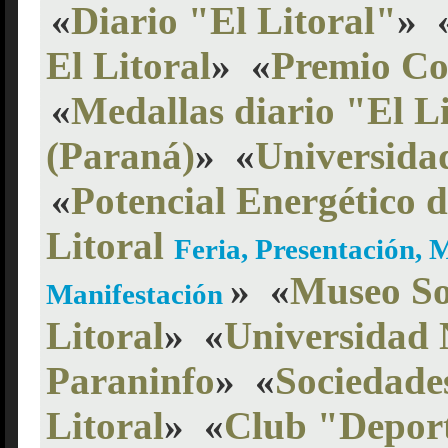
«
Diario "El Litoral"
»
El Litoral
»
«
Premio Cop
«
Medallas diario "El L
(Paraná)
»
«
Universidad
«
Potencial Energético d
Litoral
Feria, Presentación, 
»
«
Museo Soc
Manifestación
Litoral
»
«
Universidad N
Paraninfo
»
«
Sociedade
Litoral
»
«
Club "Deport