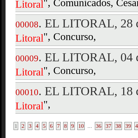
", Comunicados, Cesan
Litoral
EL LITORAL, 28 d
.
00008
", Concurso,
Litoral
EL LITORAL, 04 d
.
00009
", Concurso,
Litoral
EL LITORAL, 18 d
.
00010
",
Litoral
1
2
3
4
5
6
7
8
9
10
...
36
37
38
39
4