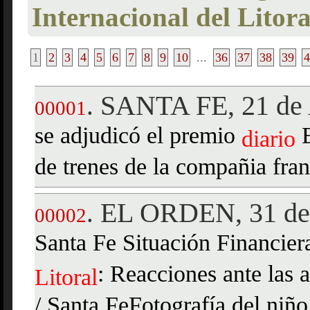
Internacional del Litor
1
2
3
4
5
6
7
8
9
10
...
36
37
38
39
4
SANTA FE, 21 de 
.
00001
se adjudicó el premio
diario
de trenes de la compañia fr
EL ORDEN, 31 de 
.
00002
Santa Fe Situación Financier
: Reacciones ante las a
Litoral
/ Santa FeFotografía del niñ