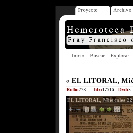
Proyecto
Archivo
Inicio
Buscar
Explorar
«
EL LITORAL, Miérc
Rollo:
773
Idx:
17516
Dvd:
3
EL LITORAL, Miércoles 22 d