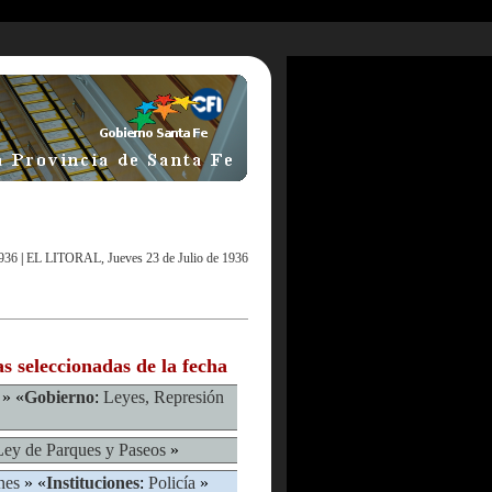
936
|
EL LITORAL, Jueves 23 de Julio de 1936
as seleccionadas de la fecha
» «
Gobierno
:
Leyes, Represión
Ley de Parques y Paseos
»
nes
» «
Instituciones
:
Policía
»