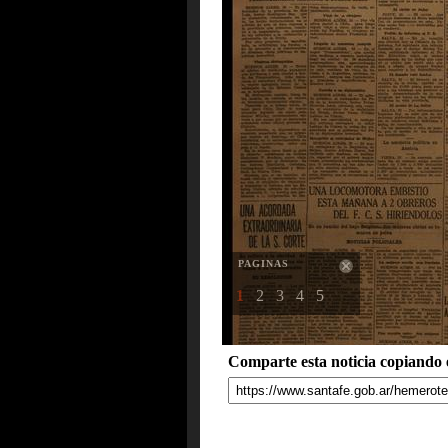
PAGINAS
1
2
3
4
5
Comparte esta noticia copiando e