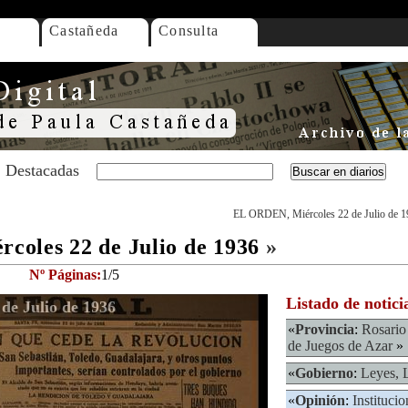
Castañeda
Consulta
Destacadas
EL ORDEN, Miércoles 22 de Julio de 1
oles 22 de Julio de 1936
»
Nº Páginas:
1/5
Listado de notici
e Julio de 1936
«
Provincia
:
Rosario
de Juegos de Azar
»
«
Gobierno
:
Leyes, 
«
Opinión
:
Institucio