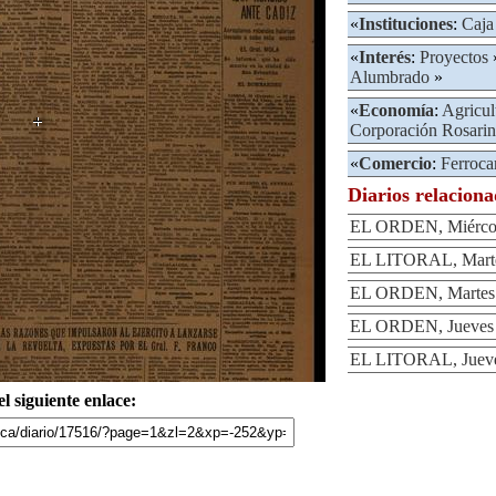
«
Instituciones
:
Caja
«
Interés
:
Proyectos
Alumbrado
»
«
Economía
:
Agricul
Corporación Rosarin
«
Comercio
:
Ferrocar
Diarios relacion
EL ORDEN, Miércole
EL LITORAL, Martes
EL ORDEN, Martes 2
EL ORDEN, Jueves 2
EL LITORAL, Jueves
l siguiente enlace: