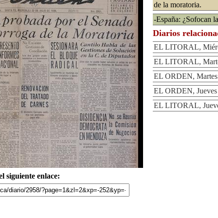
de la moratoria.
-España: ¿Sofocan la
Diarios relacion
EL LITORAL, Miérco
EL LITORAL, Martes
EL ORDEN, Martes 2
EL ORDEN, Jueves 2
EL LITORAL, Jueves
l siguiente enlace: