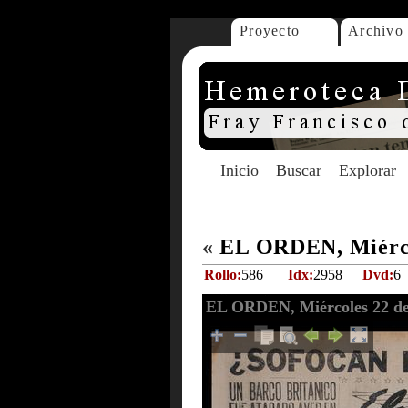
Proyecto
Archivo
Inicio
Buscar
Explorar
«
EL ORDEN, Miércol
Rollo:
586
Idx:
2958
Dvd:
6
EL ORDEN, Miércoles 22 de 