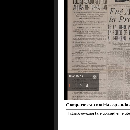
PAGINAS
1
2
3
4
Comparte esta noticia copiando e