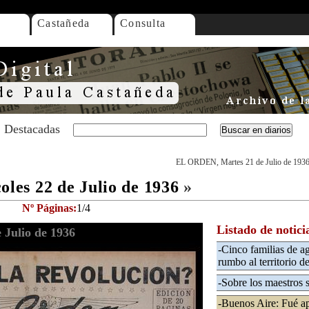
Castañeda
Consulta
Destacadas
EL ORDEN, Martes 21 de Julio de 193
es 22 de Julio de 1936
»
Nº Páginas:
1/4
Listado de notici
Julio de 1936
-Cinco familias de ag
rumbo al territorio d
-Sobre los maestros si
-Buenos Aire: Fué ap