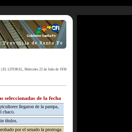
6
|
EL LITORAL, Miércoles 22 de Julio de 1936
as seleccionadas de la fecha
ricultores llegaron de la pampa,
el chaco.
n títulos.
robado por el senado la prorroga