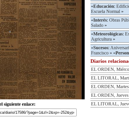
«
Educación
:
Edific
Escuela Normal
»
«
Interés
:
Obras Públ
Salado
»
«
Meteorológicas
:
Es
Agricultura
»
«
Sucesos
:
Aniversar
Francisco
» «
Person
Diarios relacion
EL ORDEN, Miércole
EL LITORAL, Martes
EL ORDEN, Martes 2
EL ORDEN, Jueves 1
EL LITORAL, Jueves
l siguiente enlace: