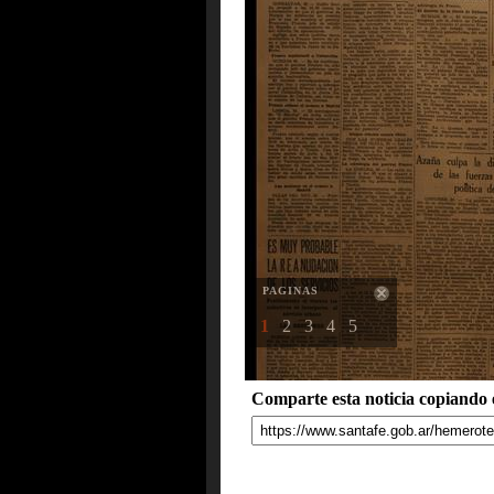
PAGINAS
1
2
3
4
5
Comparte esta noticia copiando e