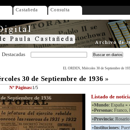
Castañeda
Consulta
Destacadas
EL ORDEN, Miércoles 30 de Septiembre de 19
oles 30 de Septiembre de 1936
»
Nº Páginas:
1/5
Listado de notici
de Septiembre de 1936
«
Mundo
:
España
» 
«
Personas
:
Franco, 
«
Provincia
:
Rosario
«
Instituciones
:
Puer