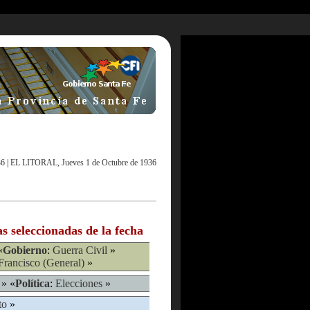
36
|
EL LITORAL, Jueves 1 de Octubre de 1936
as seleccionadas de la fecha
«
Gobierno
:
Guerra Civil
»
Francisco (General)
»
» «
Política
:
Elecciones
»
to
»