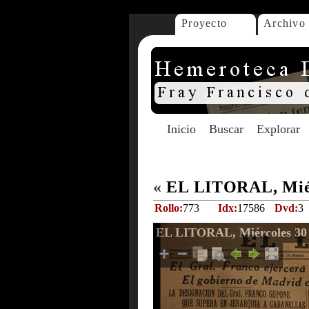
Proyecto
Archivo
Inicio
Buscar
Explorar
«
EL LITORAL, Miérc
Rollo:
773
Idx:
17586
Dvd:
3
EL LITORAL, Miércoles 30 