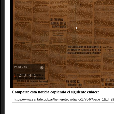
PAGINAS
1
2
3
4
5
Comparte esta noticia copiando el siguiente enlace: