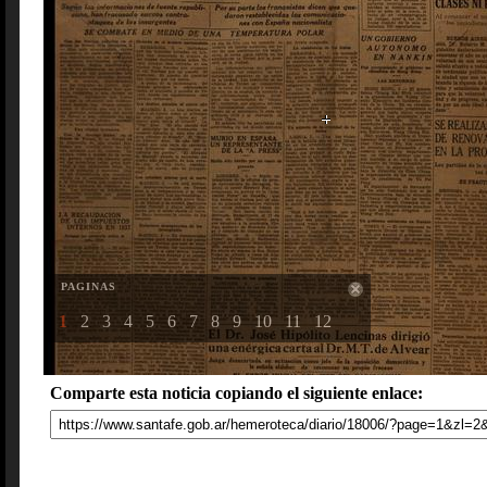
PAGINAS
1
2
3
4
5
6
7
8
9
10
11
12
Comparte esta noticia copiando el siguiente enlace: