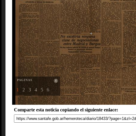
PAGINAS
1
2
3
4
5
6
Comparte esta noticia copiando el siguiente enlace: