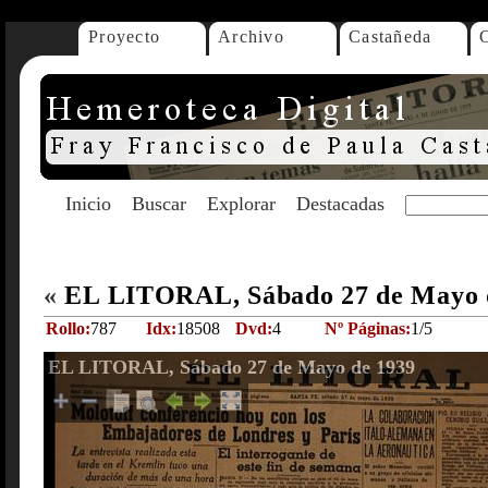
Proyecto
Archivo
Castañeda
Inicio
Buscar
Explorar
Destacadas
«
EL LITORAL, Sábado 27 de Mayo 
Rollo:
787
Idx:
18508
Dvd:
4
Nº Páginas:
1/5
EL LITORAL, Sábado 27 de Mayo de 1939