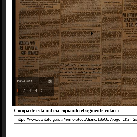
PAGINAS
1
2
3
4
5
Comparte esta noticia copiando el siguiente enlace: