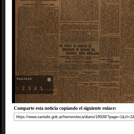
PAGINAS
1
2
3
4
5
Comparte esta noticia copiando el siguiente enlace: