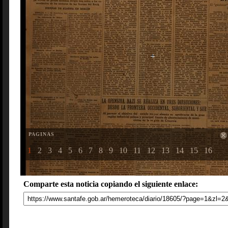
PAGINAS
1
2
3
4
5
6
7
8
9
10
11
12
13
14
15
16
Comparte esta noticia copiando el siguiente enlace: