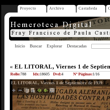
Proyecto
Archivo
Castañeda
Inicio
Buscar
Explorar
Destacadas
«
EL LITORAL, Viernes 1 de Septie
Rollo:
788
Idx:
18605
Dvd:
4
Nº Páginas:
1/16
EL LITORAL, Viernes 1 de Septiembre de 1939