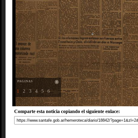
PAGINAS
1
2
3
4
5
6
Comparte esta noticia copiando el siguiente enlace: