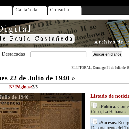
Castañeda
Consulta
Destacadas
EL LITORAL, Domingo 21 de Julio de 1
 22 de Julio de 1940
»
Nº Páginas:
2/5
Listado de notici
ulio de 1940
«
Política
:
Confe
Cuba, La Habana
»
«
Sucesos
:
Reorg
Departamento del Tr