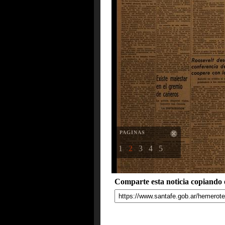
PAGINAS
1
2
3
4
5
Comparte esta noticia copiando e