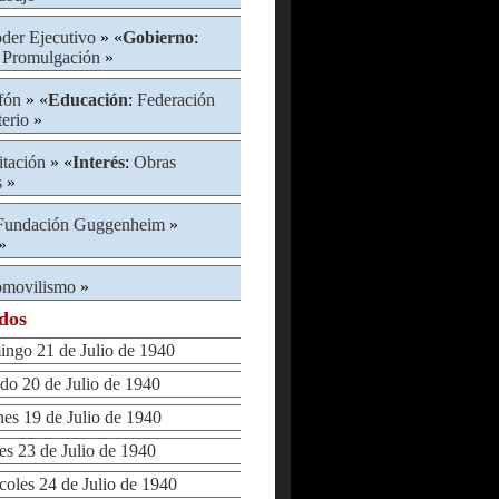
der Ejecutivo
» «
Gobierno
:
:
Promulgación
»
fón
» «
Educación
:
Federación
terio
»
itación
» «
Interés
:
Obras
s
»
Fundación Guggenheim
»
»
omovilismo
»
ados
go 21 de Julio de 1940
 20 de Julio de 1940
s 19 de Julio de 1940
 23 de Julio de 1940
les 24 de Julio de 1940