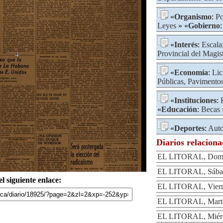
«
Organismo
:
Po
Leyes
» «
Gobierno
«
Interés
:
Escala
Provincial del Magis
«
Economía
:
Lic
Públicas, Pavimento
«
Instituciones
:
«
Educación
:
Becas
«
Deportes
:
Aut
Diarios relacion
EL LITORAL, Domin
EL LITORAL, Sábado
l siguiente enlace:
EL LITORAL, Vierne
EL LITORAL, Martes
EL LITORAL, Miérco