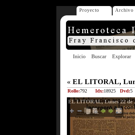
Proyecto
Archivo
Inicio
Buscar
Explorar
«
EL LITORAL, Lunes
Rollo:
792
Idx:
18925
Dvd:
5
EL LITORAL, Lunes 22 de J