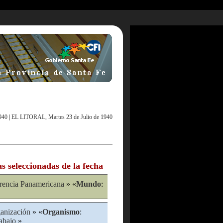
940
|
EL LITORAL, Martes 23 de Julio de 1940
as seleccionadas de la fecha
rencia Panamericana
» «
Mundo
:
anización
» «
Organismo
:
abajo
»