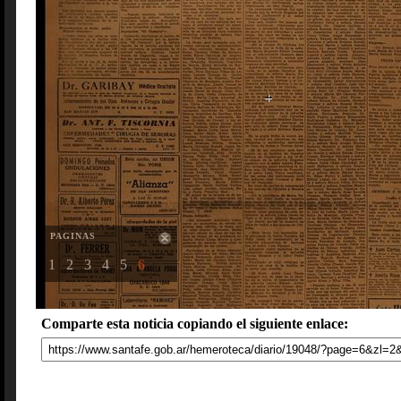
PAGINAS
1
2
3
4
5
6
Comparte esta noticia copiando el siguiente enlace: