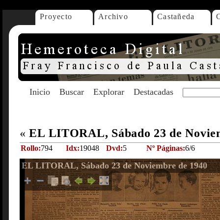
Proyecto
Archivo
Castañeda
Inicio
Buscar
Explorar
Destacadas
«
EL LITORAL, Sábado 23 de Novie
Rollo:
794
Idx:
19048
Dvd:
5
Nº Páginas:
6/6
EL LITORAL, Sábado 23 de Noviembre de 1940