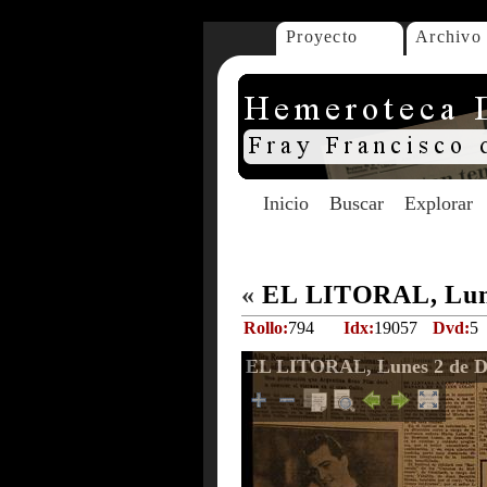
Proyecto
Archivo
Inicio
Buscar
Explorar
«
EL LITORAL, Lune
Rollo:
794
Idx:
19057
Dvd:
5
EL LITORAL, Lunes 2 de Di