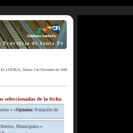
|
EL LITORAL, Martes 3 de Diciembre de 1940
as seleccionadas de la fecha
retos
» «
Opinión
:
Portación de
Obreros, Municipales
»
s
»