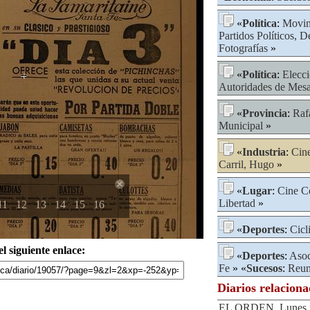
«
Política
:
Movim
Partidos Políticos, 
Fotografías
»
«
Política
:
Elecci
Autoridades de Mes
«
Provincia
:
Raf
Municipal
»
«
Industria
:
Cin
Carril, Hugo
»
«
Lugar
:
Cine C
Libertad
»
11
12
13
14
15
16
«
Deportes
:
Cicl
l siguiente enlace:
«
Deportes
:
Asoc
Fe
» «
Sucesos
:
Reun
Diarios relacion
EL ORDEN, Lunes 2