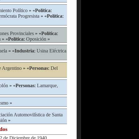
iento Político
» «
Política
:
Demócrata Progresista
» «
Política
:
ones Provinciales
» «
Política
:
a
» «
Política
:
Oposición
»
aela
» «
Industria
:
Usina Eléctrica
e Argentino
» «
Personas
:
Del
olón
» «
Personas
:
Lamarque,
ismo
»
iación Automovilística de Santa
ión
»
ados
 de Diciembre de 1940