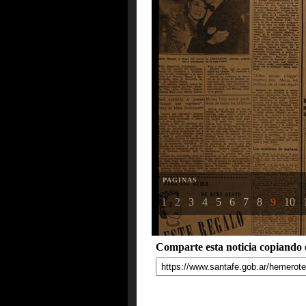
PAGINAS
1
2
3
4
5
6
7
8
9
10
Comparte esta noticia copiando e