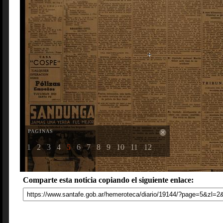
PAGINAS
1
2
3
4
5
6
7
8
9
10
11
12
Comparte esta noticia copiando el siguiente enlace: