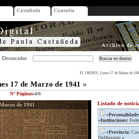
Castañeda
Consulta
Destacadas
EL ORDEN, Lunes 17 de Marzo de 19
s 17 de Marzo de 1941
»
Nº Páginas:
4/6
Listado de notici
Marzo de 1941
«
Personalidade
«
Instituciones
:
Fede
«
Provincia
:
Cas
Deliberante
»