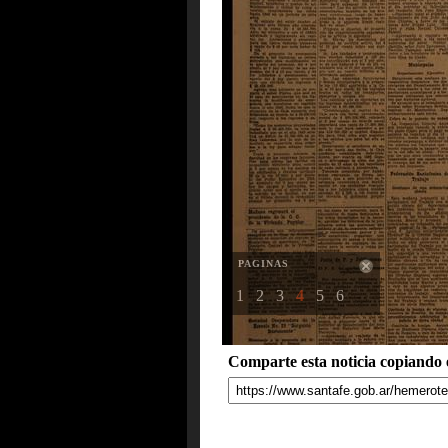
PAGINAS
1
2
3
4
5
6
Comparte esta noticia copiando e