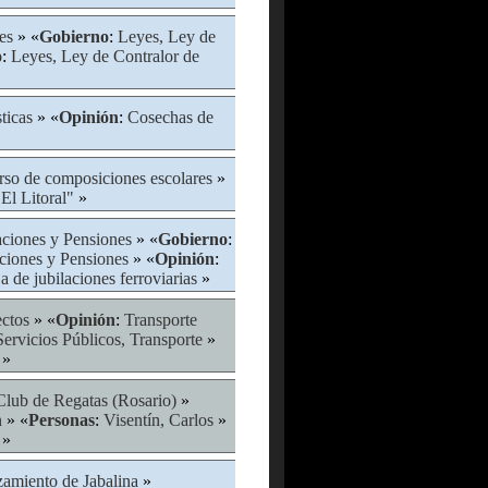
es
» «
Gobierno
:
Leyes, Ley de
o
:
Leyes, Ley de Contralor de
ticas
» «
Opinión
:
Cosechas de
so de composiciones escolares
»
El Litoral"
»
aciones y Pensiones
» «
Gobierno
:
ciones y Pensiones
» «
Opinión
:
ja de jubilaciones ferroviarias
»
ctos
» «
Opinión
:
Transporte
Servicios Públicos, Transporte
»
»
Club de Regatas (Rosario)
»
n
» «
Personas
:
Visentín, Carlos
»
»
amiento de Jabalina
»