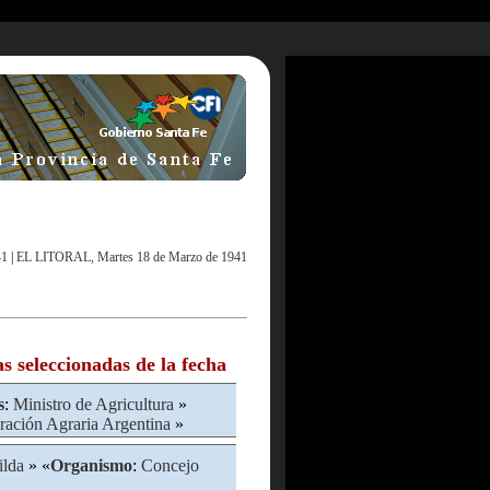
41
|
EL LITORAL, Martes 18 de Marzo de 1941
as seleccionadas de la fecha
s
:
Ministro de Agricultura
»
ración Agraria Argentina
»
ilda
» «
Organismo
:
Concejo