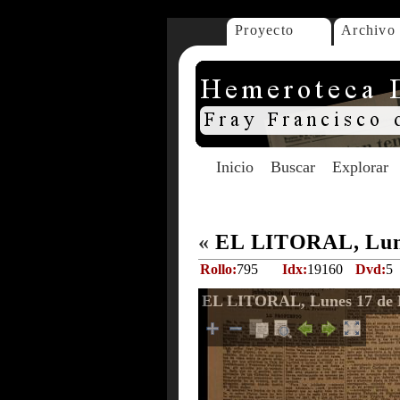
Proyecto
Archivo
Inicio
Buscar
Explorar
«
EL LITORAL, Lune
Rollo:
795
Idx:
19160
Dvd:
5
EL LITORAL, Lunes 17 de 