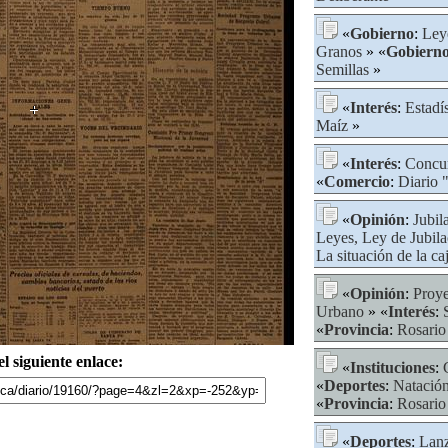
«
Gobierno
:
Ley
Granos
» «
Gobiern
Semillas
»
«
Interés
:
Estadís
Maíz
»
«
Interés
:
Concur
«
Comercio
:
Diario "
«
Opinión
:
Jubil
Leyes, Ley de Jubila
La situación de la ca
«
Opinión
:
Proye
Urbano
» «
Interés
:
«
Provincia
:
Rosario
l siguiente enlace:
«
Instituciones
:
«
Deportes
:
Natació
«
Provincia
:
Rosario
«
Deportes
:
Lanz