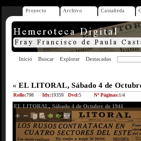
Proyecto
Archivo
Castañeda
Inicio
Buscar
Explorar
Destacadas
«
EL LITORAL, Sábado 4 de Octubr
Rollo:
798
Idx:
19359
Dvd:
5
Nº Páginas:
1/4
EL LITORAL, Sábado 4 de Octubre de 1941