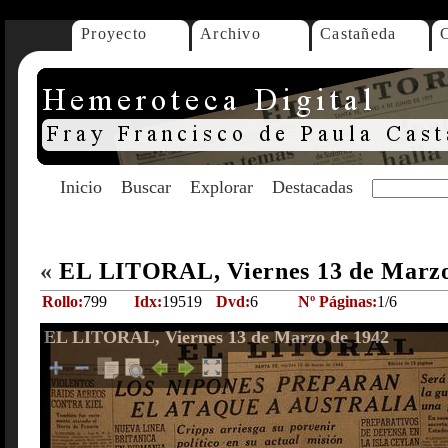
Proyecto
Archivo
Castañeda
Inicio
Buscar
Explorar
Destacadas
«
EL LITORAL, Viernes 13 de Marz
Rollo:
799
Idx:
19519
Dvd:
6
Nº Páginas:
1/6
EL LITORAL, Viernes 13 de Marzo de 1942