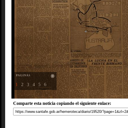
PAGINAS
1
2
3
4
5
6
Comparte esta noticia copiando el siguiente enlace: