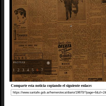
PAGINAS
1
2
3
4
5
6
7
Comparte esta noticia copiando el siguiente enlace: