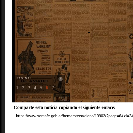
PAGINAS
1
2
3
4
5
6
7
Comparte esta noticia copiando el siguiente enlace: