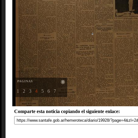
PAGINAS
1
2
3
4
5
6
7
Comparte esta noticia copiando el siguiente enlace: