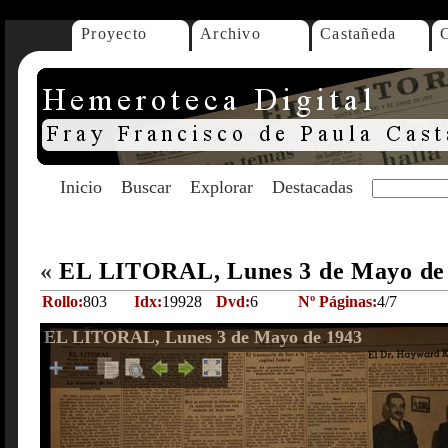
Proyecto
Archivo
Castañeda
Inicio
Buscar
Explorar
Destacadas
«
EL LITORAL, Lunes 3 de Mayo de
Rollo:
803
Idx:
19928
Dvd:
6
Nº Páginas:
4/7
EL LITORAL, Lunes 3 de Mayo de 1943