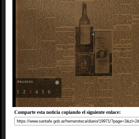
PAGINAS
1
2
3
4
5
6
Comparte esta noticia copiando el siguiente enlace: