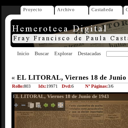
Proyecto
Archivo
Castañeda
Inicio
Buscar
Explorar
Destacadas
«
EL LITORAL, Viernes 18 de Junio
Rollo:
803
Idx:
19971
Dvd:
6
Nº Páginas:
3/6
EL LITORAL, Viernes 18 de Junio de 1943