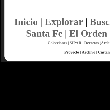
Explorar
Inicio
|
|
Busc
Santa Fe
|
El Orden
Colecciones
|
SIPAR
|
Decretos (Arch
Proyecto
|
Archivo
|
Castañ