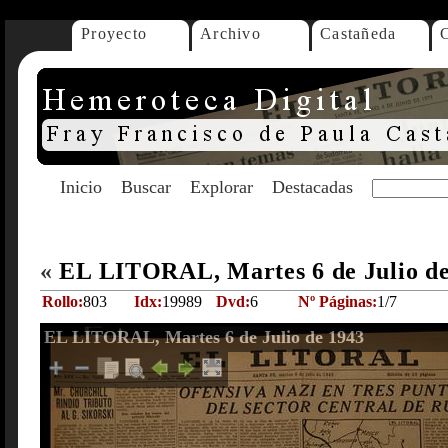
Proyecto
Archivo
Castañeda
Inicio
Buscar
Explorar
Destacadas
«
EL LITORAL, Martes 6 de Julio d
Rollo:
803
Idx:
19989
Dvd:
6
Nº Páginas:
1/7
EL LITORAL, Martes 6 de Julio de 1943