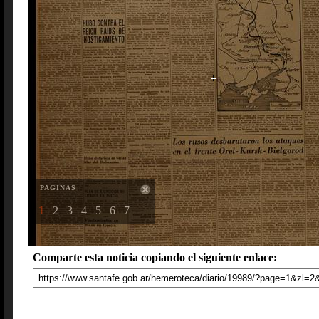
PAGINAS
1
2
3
4
5
6
7
Comparte esta noticia copiando el siguiente enlace: