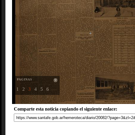
PAGINAS
1
2
3
4
5
6
Comparte esta noticia copiando el siguiente enlace: