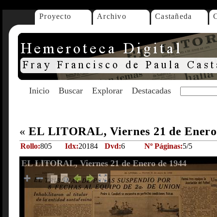
Proyecto
Archivo
Castañeda
Inicio
Buscar
Explorar
Destacadas
«
EL LITORAL, Viernes 21 de Enero
Rollo:
805
Idx:
20184
Dvd:
6
Nº Páginas:
5/5
EL LITORAL, Viernes 21 de Enero de 1944