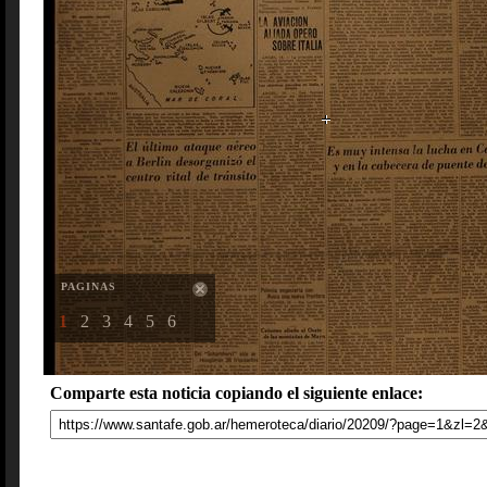
PAGINAS
1
2
3
4
5
6
Comparte esta noticia copiando el siguiente enlace: