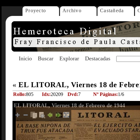
Proyecto
Archivo
Castañeda
Inicio
Buscar
Explorar
Destacadas
«
EL LITORAL, Viernes 18 de Febre
Rollo:
805
Idx:
20209
Dvd:
7
Nº Páginas:
1/6
EL LITORAL, Viernes 18 de Febrero de 1944