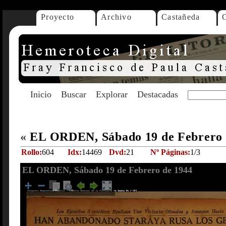
Proyecto
Archivo
Castañeda
Inicio
Buscar
Explorar
Destacadas
«
EL ORDEN, Sábado 19 de Febrero
Rollo:
604
Idx:
14469
Dvd:
21
Nº Páginas:
1/3
EL ORDEN, Sábado 19 de Febrero de 1944