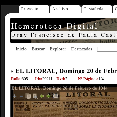
Proyecto
Archivo
Castañeda
Inicio
Buscar
Explorar
Destacadas
«
EL LITORAL, Domingo 20 de Febr
Rollo:
805
Idx:
20211
Dvd:
7
Nº Páginas:
1/4
EL LITORAL, Domingo 20 de Febrero de 1944