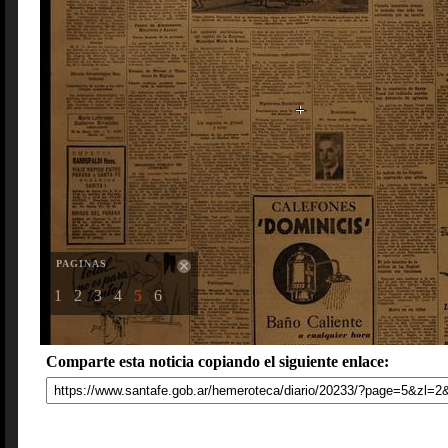
PAGINAS
1
2
3
4
5
6
Comparte esta noticia copiando el siguiente enlace: