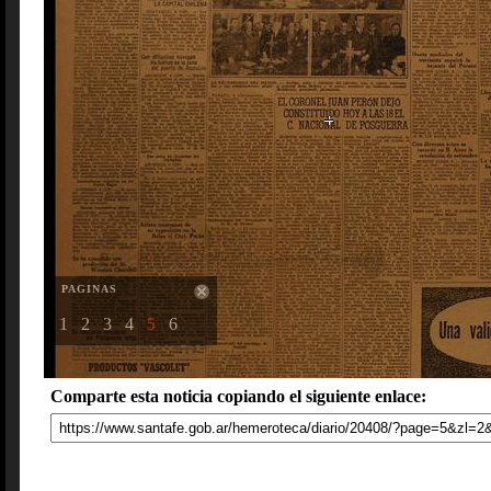
PAGINAS
1
2
3
4
5
6
Comparte esta noticia copiando el siguiente enlace: