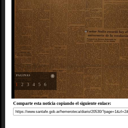
PAGINAS
1
2
3
4
5
6
Comparte esta noticia copiando el siguiente enlace: