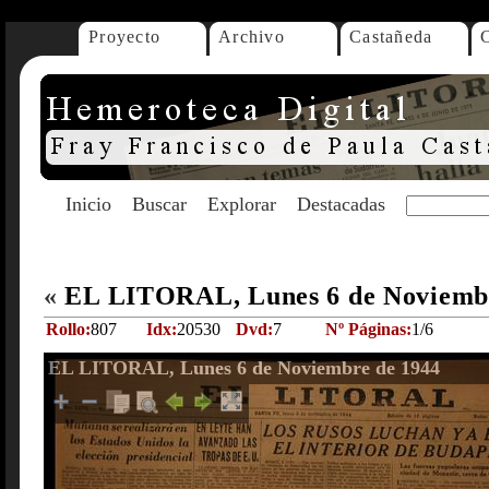
Proyecto
Archivo
Castañeda
Inicio
Buscar
Explorar
Destacadas
«
EL LITORAL, Lunes 6 de Noviemb
Rollo:
807
Idx:
20530
Dvd:
7
Nº Páginas:
1/6
EL LITORAL, Lunes 6 de Noviembre de 1944