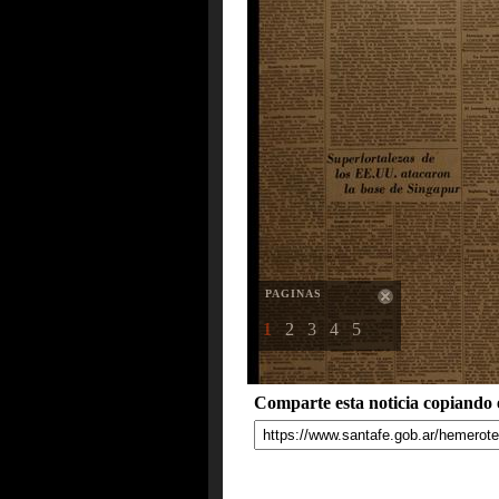
PAGINAS
1
2
3
4
5
Comparte esta noticia copiando e