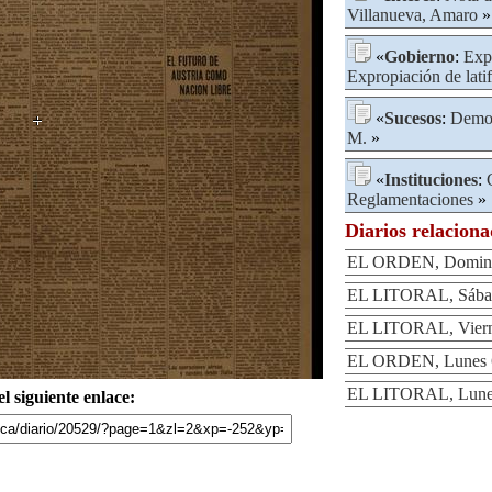
Villanueva, Amaro
»
«
Gobierno
:
Exp
Expropiación de lati
«
Sucesos
:
Demos
M.
»
«
Instituciones
:
Reglamentaciones
»
Diarios relacion
EL ORDEN, Domingo
EL LITORAL, Sábad
EL LITORAL, Viern
EL ORDEN, Lunes 6
EL LITORAL, Lunes
l siguiente enlace: