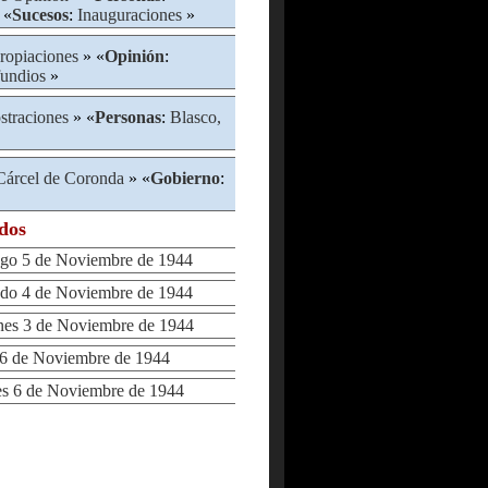
 «
Sucesos
:
Inauguraciones
»
ropiaciones
» «
Opinión
:
fundios
»
traciones
» «
Personas
:
Blasco,
Cárcel de Coronda
» «
Gobierno
:
ados
 5 de Noviembre de 1944
o 4 de Noviembre de 1944
es 3 de Noviembre de 1944
 de Noviembre de 1944
 6 de Noviembre de 1944