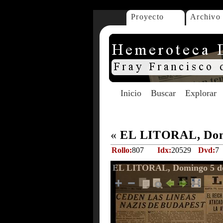
Proyecto
Archivo
Inicio
Buscar
Explorar
«
EL LITORAL, Domi
Rollo:
807
Idx:
20529
Dvd:
7
EL LITORAL, Domingo 5 de