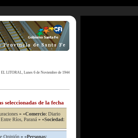
|
EL LITORAL, Lunes 6 de Noviembre de 1944
as seleccionadas de la fecha
uraciones
» «
Comercio
:
Diario
:
Entre Ríos, Paraná
» «
Sociedad
:
e Opinión
» «
Personas
: