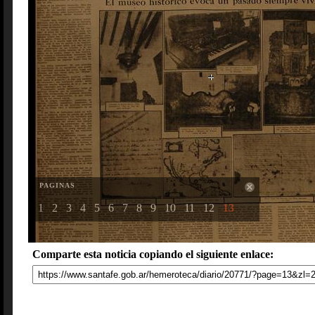
PAGINAS
1
2
3
4
5
6
7
8
9
10
11
12
13
Comparte esta noticia copiando el siguiente enlace: