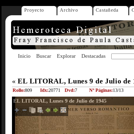
Proyecto
Archivo
Castañeda
Inicio
Buscar
Explorar
Destacadas
«
EL LITORAL, Lunes 9 de Julio de
Rollo:
809
Idx:
20771
Dvd:
7
Nº Páginas:
13/13
EL LITORAL, Lunes 9 de Julio de 1945