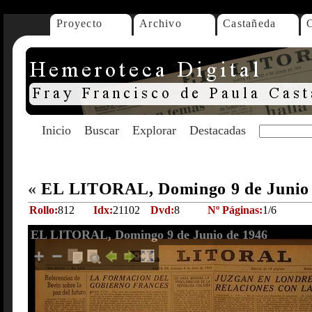
Proyecto
Archivo
Castañeda
Inicio
Buscar
Explorar
Destacadas
«
EL LITORAL, Domingo 9 de Junio
Rollo:
812
Idx:
21102
Dvd:
8
Nº Páginas:
1/6
EL LITORAL, Domingo 9 de Junio de 1946