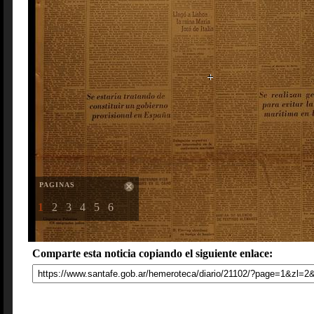
PAGINAS
1
2
3
4
5
6
Comparte esta noticia copiando el siguiente enlace: