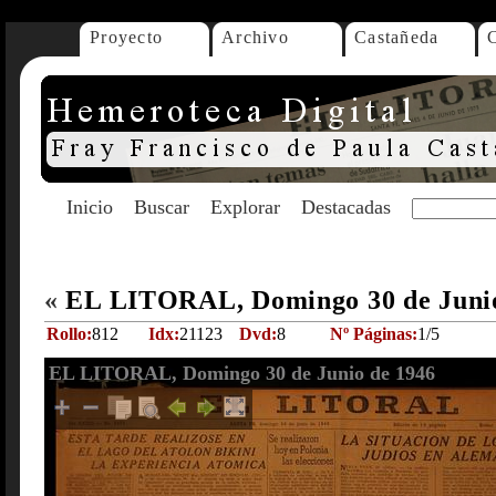
Proyecto
Archivo
Castañeda
Inicio
Buscar
Explorar
Destacadas
«
EL LITORAL, Domingo 30 de Juni
Rollo:
812
Idx:
21123
Dvd:
8
Nº Páginas:
1/5
EL LITORAL, Domingo 30 de Junio de 1946