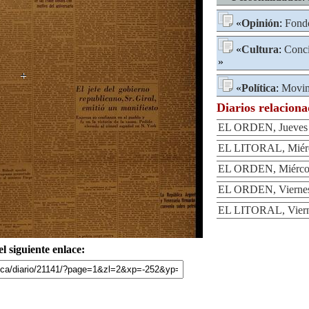
«
Opinión
:
Fondo
«
Cultura
:
Conci
»
«
Política
:
Movim
Diarios relacion
EL ORDEN, Jueves 1
EL LITORAL, Miérco
EL ORDEN, Miércole
EL ORDEN, Viernes 
EL LITORAL, Vierne
l siguiente enlace: