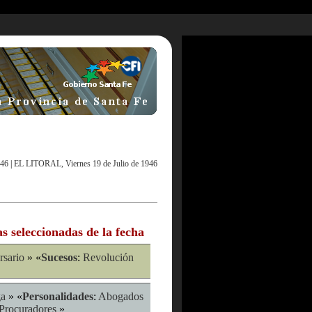
946
|
EL LITORAL, Viernes 19 de Julio de 1946
as seleccionadas de la fecha
rsario
» «
Sucesos
:
Revolución
ga
» «
Personalidades
:
Abogados
Procuradores
»