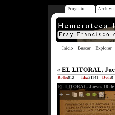
Proyecto
Archivo
Inicio
Buscar
Explorar
«
EL LITORAL, Jueve
Rollo:
812
Idx:
21141
Dvd:
8
EL LITORAL, Jueves 18 de 