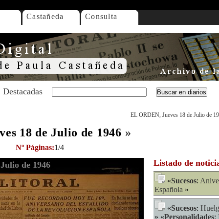
Castañeda
Consulta
Destacadas
EL ORDEN, Jueves 18 de Julio de 1
s 18 de Julio de 1946
»
Nº Páginas:
1/4
Listado de notici
Julio de 1946
«
Sucesos
:
Anive
Española
»
«
Sucesos
:
Huel
» «
Personalidades
: