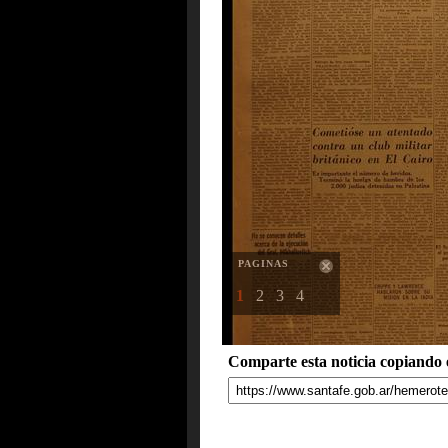
PAGINAS
1
2
3
4
Comparte esta noticia copiando e