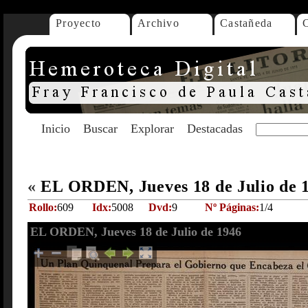
Proyecto
Archivo
Castañeda
Inicio
Buscar
Explorar
Destacadas
«
EL ORDEN, Jueves 18 de Julio de 
Rollo:
609
Idx:
5008
Dvd:
9
Nº Páginas:
1/4
EL ORDEN, Jueves 18 de Julio de 1946