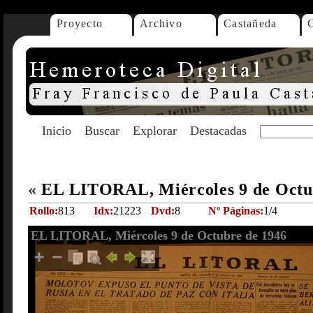
Proyecto
Archivo
Castañeda
Inicio
Buscar
Explorar
Destacadas
«
EL LITORAL, Miércoles 9 de Octu
Rollo:
813
Idx:
21223
Dvd:
8
Nº Páginas:
1/4
EL LITORAL, Miércoles 9 de Octubre de 1946