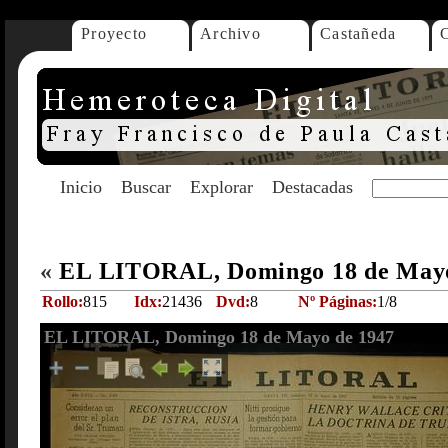
Proyecto
Archivo
Castañeda
Inicio
Buscar
Explorar
Destacadas
«
EL LITORAL, Domingo 18 de May
Rollo:
815
Idx:
21436
Dvd:
8
Nº Páginas:
1/8
EL LITORAL, Domingo 18 de Mayo de 1947