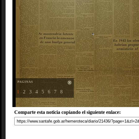
PAGINAS
1
2
3
4
5
6
7
8
Comparte esta noticia copiando el siguiente enlace: