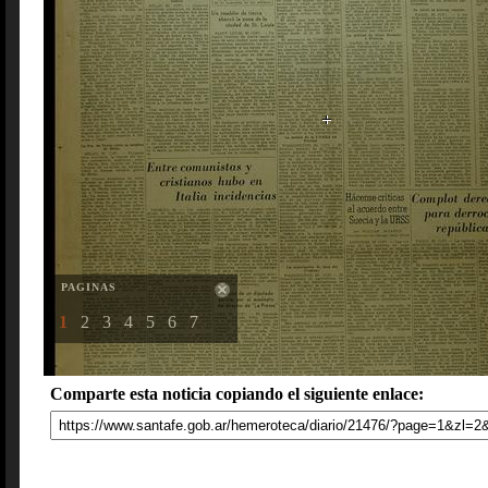
PAGINAS
1
2
3
4
5
6
7
Comparte esta noticia copiando el siguiente enlace: