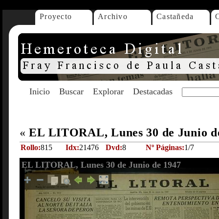
Proyecto
Archivo
Castañeda
Inicio
Buscar
Explorar
Destacadas
«
EL LITORAL, Lunes 30 de Junio d
Rollo:
815
Idx:
21476
Dvd:
8
Nº Páginas:
1/7
EL LITORAL, Lunes 30 de Junio de 1947