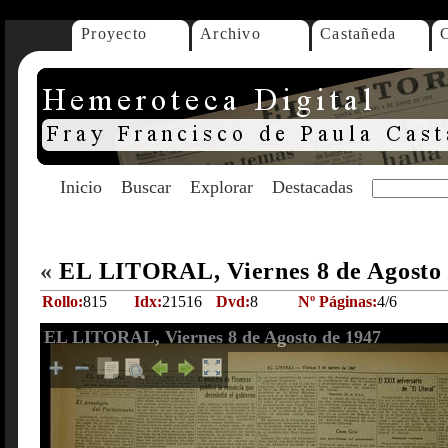
Proyecto
Archivo
Castañeda
Inicio
Buscar
Explorar
Destacadas
«
EL LITORAL, Viernes 8 de Agosto
Rollo:
815
Idx:
21516
Dvd:
8
Nº Páginas:
4/6
EL LITORAL, Viernes 8 de Agosto de 1947