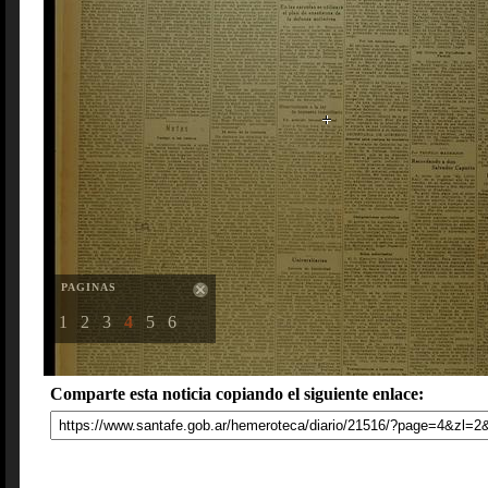
PAGINAS
1
2
3
4
5
6
Comparte esta noticia copiando el siguiente enlace: