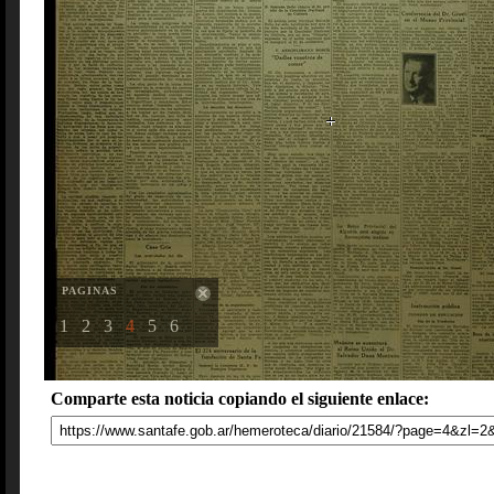
PAGINAS
1
2
3
4
5
6
Comparte esta noticia copiando el siguiente enlace: