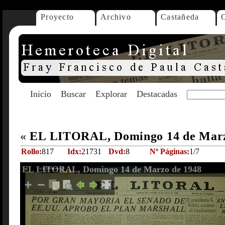
Proyecto
Archivo
Castañeda
Inicio
Buscar
Explorar
Destacadas
«
EL LITORAL, Domingo 14 de Marz
Rollo:
817
Idx:
21731
Dvd:
8
Nº Páginas:
1/7
EL LITORAL, Domingo 14 de Marzo de 1948