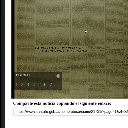
PAGINAS
1
2
3
4
5
6
7
Comparte esta noticia copiando el siguiente enlace: