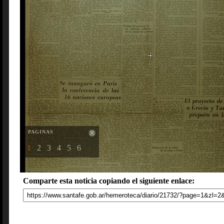
PAGINAS
1
2
3
4
5
6
Comparte esta noticia copiando el siguiente enlace: