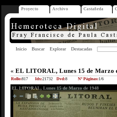
Proyecto
Archivo
Castañeda
Inicio
Buscar
Explorar
Destacadas
«
EL LITORAL, Lunes 15 de Marzo 
Rollo:
817
Idx:
21732
Dvd:
8
Nº Páginas:
1/6
EL LITORAL, Lunes 15 de Marzo de 1948