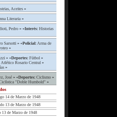
strias, Aceites
»
na Literaria
»
ioti, Pedro
» «
Interés
:
Historias
o Sarsotti
» «
Policial
:
Arma de
roteo
»
zzi
» «
Deportes
:
Fútbol
»
 Atlético Rosario Central
»
ías
»
z, José
» «
Deportes
:
Ciclismo
»
Ciclística "Doble Humbold"
»
ados
 14 de Marzo de 1948
o 13 de Marzo de 1948
13 de Marzo de 1948