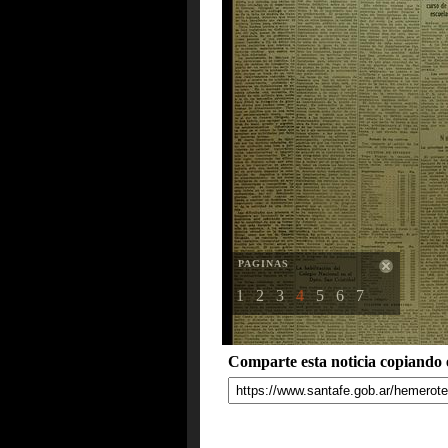
PAGINAS
1
2
3
4
5
6
7
Comparte esta noticia copiando e