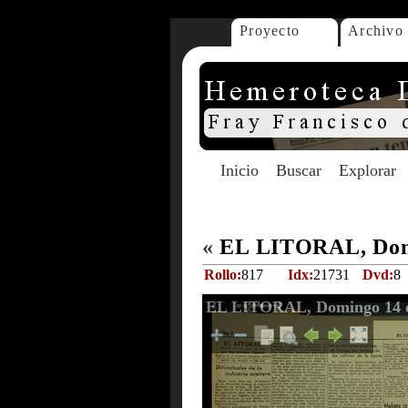
Proyecto
Archivo
Inicio
Buscar
Explorar
«
EL LITORAL, Domi
Rollo:
817
Idx:
21731
Dvd:
8
EL LITORAL, Domingo 14 d