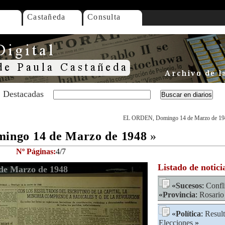
Castañeda
Consulta
Destacadas
EL ORDEN, Domingo 14 de Marzo de 19
ngo 14 de Marzo de 1948
»
Nº Páginas:
4/7
Listado de notici
e Marzo de 1948
«
Sucesos
:
Confl
«
Provincia
:
Rosario
«
Política
:
Result
Elecciones
»