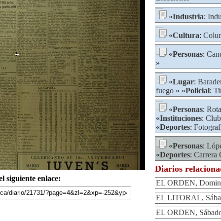
«
Industria
:
Indu
«
Cultura
:
Colum
«
Personas
:
Cand
»
«
Lugar
:
Barader
fuego
» «
Policial
:
Ti
«
Personas
:
Rota
«
Instituciones
:
Club
«
Deportes
:
Fotograf
«
Personas
:
Lópe
«
Deportes
:
Carrera 
Diarios relacion
l siguiente enlace:
EL ORDEN, Domingo
EL LITORAL, Sábad
EL ORDEN, Sábado 