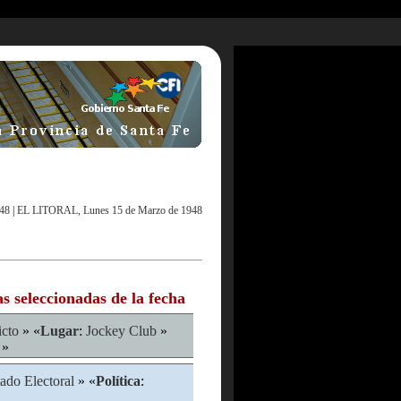
48
|
EL LITORAL, Lunes 15 de Marzo de 1948
as seleccionadas de la fecha
icto
» «
Lugar
:
Jockey Club
»
»
ado Electoral
» «
Política
: